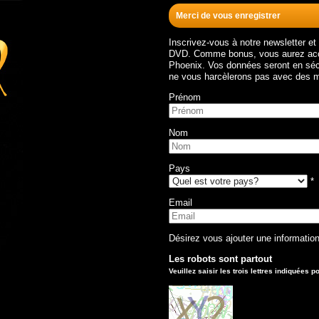
Merci de vous enregistrer
Inscrivez-vous à notre newsletter e
DVD. Comme bonus, vous aurez accès
Phoenix. Vos données seront en séc
ne vous harcèlerons pas avec des m
Prénom
Nom
Pays
*
Email
Désirez vous ajouter une informati
Les robots sont partout
Veuillez saisir les trois lettres indiquées